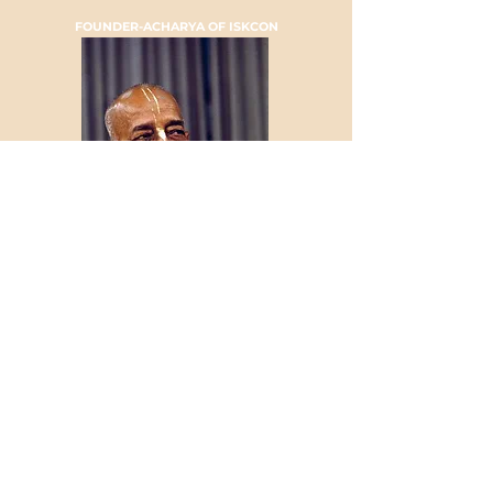
FOUNDER-ACHARYA OF ISKCON
HIS DIVINE GRACE A.C.
BHAKTIVEDANTA SWAMI
PRABHUPADA
TELEFON
+41 44 262 33 88
E-MAIL