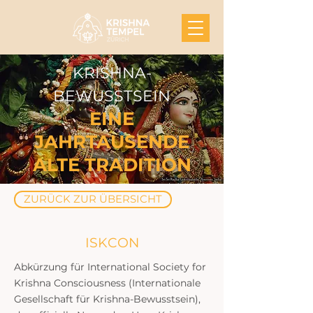
KRISHNA-
BEW
USSTSEIN
EINE
JAHRTAUSENDE
ALTE TRADITION
ZURÜCK ZUR ÜBERSICHT
ISKCON
Abkürzung für International Society for
Krishna Consciousness (Internationale
Gesellschaft für Krishna-Bewusstsein),