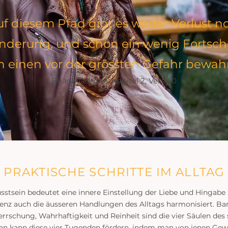
uf diesem Pfad gibt es weder Verlust n
nderung, und schon ein wenig Fortschr
 einen vor der grössten Gefahr bewah
Bhagavad-gita, Kapitel 2, Vers 40
PRAKTISCHE SCHRITTE IM ALLTAG
stsein bedeutet eine innere Einstellung der Liebe und Hingabe z
nz auch die äusseren Handlungen des Alltags harmonisiert. Ba
rrschung, Wahrhaftigkeit und Reinheit sind die vier Säulen des s
an kann diese vier Tugenden fördern, indem man von jenen Ge