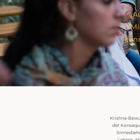
„A
Mi
kann
Krishna-Bewus
der Konseque
Sinnesbehe
Lebens. M