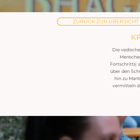
ZURÜCK ZUR ÜBERSICHT
K
Die vedische
Menschen
Fortschritts
über den Schr
hin zu Mant
vermitteln 