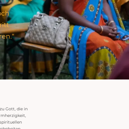
och
itt
ren.“
u Gott, die in
rmherzigkeit,
pirituellen
wohnheiten