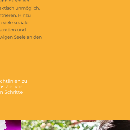
enn durch ein
aktisch unmöglich,
trieren. Hinzu
viele soziale
stration und
ewigen Seele an den
ichtlinien zu
s Ziel vor
n Schritte