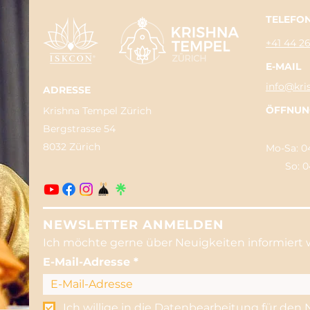
TELEFO
+41 44 2
E-MAIL
info@kri
ADRESSE
ÖFFNUN
Krishna Tempel Zürich
Bergstrasse 54
8032 Zürich
Mo-Sa: 04
So: 04:3
NEWSLETTER ANMELDEN
Ich möchte gerne über Neuigkeiten informiert 
E-Mail-Adresse
Ich willige in die Datenbearbeitung für den 