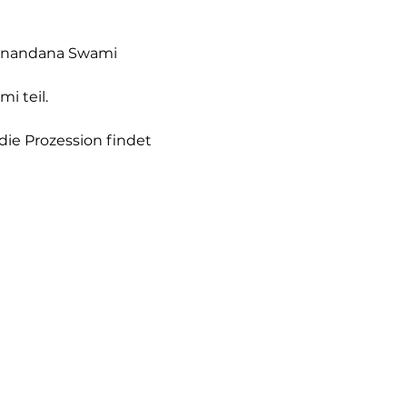
cinandana Swami
 teil.
ie Prozession findet 