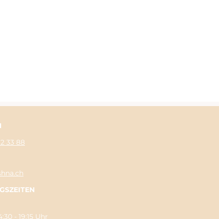
N
62 33 88
shna.ch
GSZEITEN
:30 - 19:15 Uhr