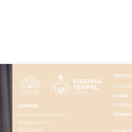
TELEFO
+41 44 2
E-MAIL
info@kri
ADRESSE
ÖFFNUN
Krishna Tempel Zürich
Bergstrasse 54
8032 Zürich
Mo-Sa: 04