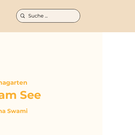
nagarten
am See
na Swami