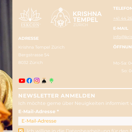
TELEFO
+41 44 2
E-MAIL
info@kri
ADRESSE
ÖFFNUN
Krishna Tempel Zürich
Bergstrasse 54
8032 Zürich
Mo-Sa: 04
So: 04:3
NEWSLETTER ANMELDEN
Ich möchte gerne über Neuigkeiten informiert 
E-Mail-Adresse
Ich willige in die Datenbearbeitung für den 