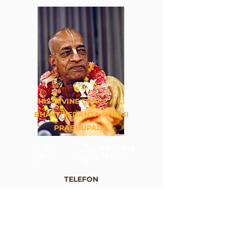
FOUNDER-ACHARYA OF ISKCON
HIS DIVINE GRACE A.C.
BHAKTIVEDANTA SWAMI
PRABHUPADA
TELEFON
+41 44 262 33 88
E-MAIL
info@krishna.ch