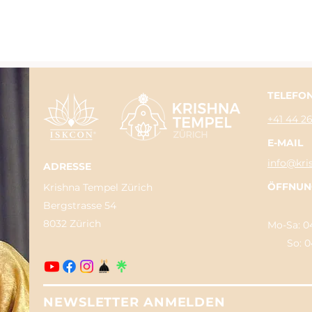
TELEFO
+41 44 2
E-MAIL
info@kri
ADRESSE
ÖFFNUN
Krishna Tempel Zürich
Bergstrasse 54
8032 Zürich
Mo-Sa: 04
So: 04:3
NEWSLETTER ANMELDEN