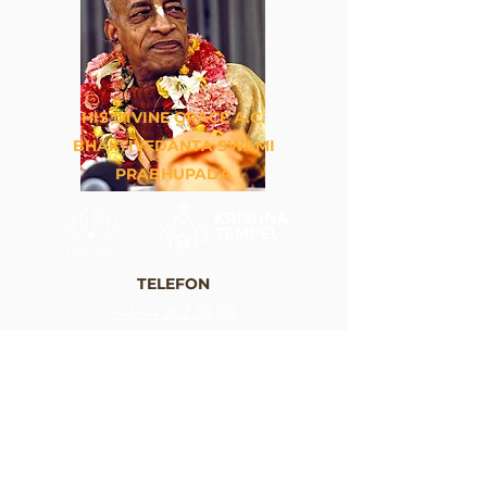
HIS DIVINE GRACE A.C.
BHAKTIVEDANTA SWAMI
PRABHUPADA
TELEFON
+41 44 262 33 88
E-MAIL
info@krishna.ch
ADRESSE
Krishna Tempel Zürich
Bergstrasse 54